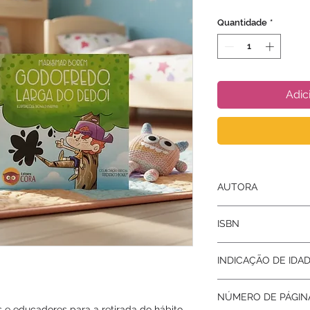
Quantidade
*
Adic
AUTORA
Marismar Borém
ISBN
9788594432216
INDICAÇÃO DE IDA
0 a 6 anos
NÚMERO DE PÁGIN
s e educadores para a retirada do hábito