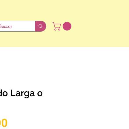
o Larga o
Preço
00