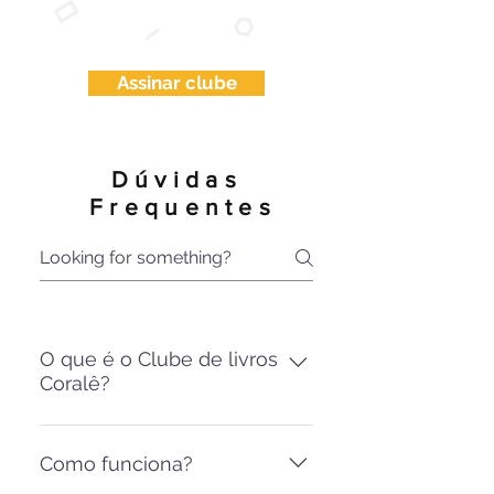
Assinar clube
Frequently
Dúvidas
asked questions
Frequentes
O que é o Clube de livros
Coralê?
Um programa que incentiva o
hábito da leitura na infância. No
Como funciona?
Clube de Assinaturas Cora, o