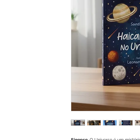
Sinopse
: O Universo é um mistéri