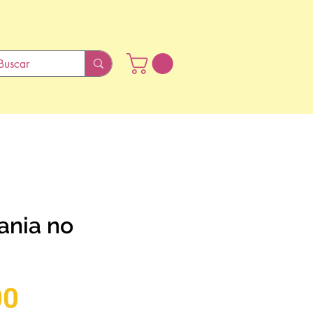
ania no
Preço
00