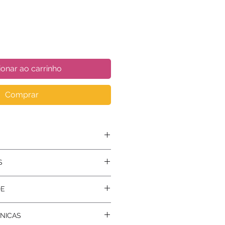
ionar ao carrinho
Comprar
S
anetas, Aventura, Conhecimento
DE
NICAS