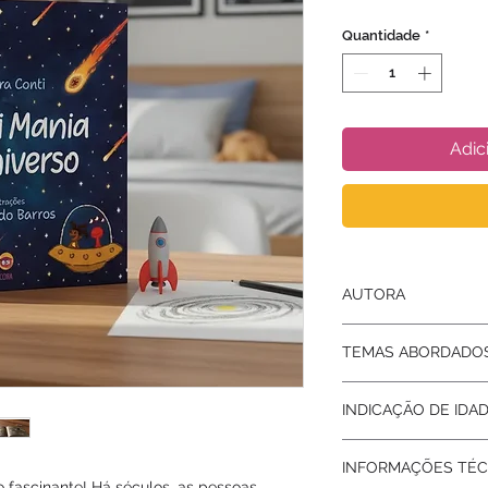
Quantidade
*
Adic
AUTORA
Sandra Conti
TEMAS ABORDADO
Haicai, Universo, Pl
INDICAÇÃO DE IDA
6 a 12 anos
INFORMAÇÕES TÉC
o fascinante! Há séculos, as pessoas