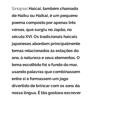
Sinopse
: Haicai, também chamado
de Haiku ou Haikai, é um pequeno
poema composto por apenas três
versos, que surgiu no Japão, no
século XVI. Os tradicionais haicais
japoneses abordam principalmente
temas relacionados às estações do
ano, à natureza e seus elementos. O
tema escolhido foi o fundo do mar,
usando palavras que combinassem
entre si e formassem um jogo
divertido de brincar com os sons da
nossa língua. É tão gostoso escrever
haicai que já virando uma mania
entre as pessoas. Vamos conhecer
essa maneira de brincar com as
palavras e fazer parte do “haicai
mania”?