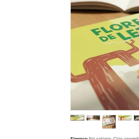
Sinopse:
No colégio, Cléo aprende