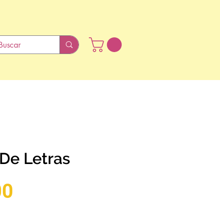
 De Letras
Preço
00