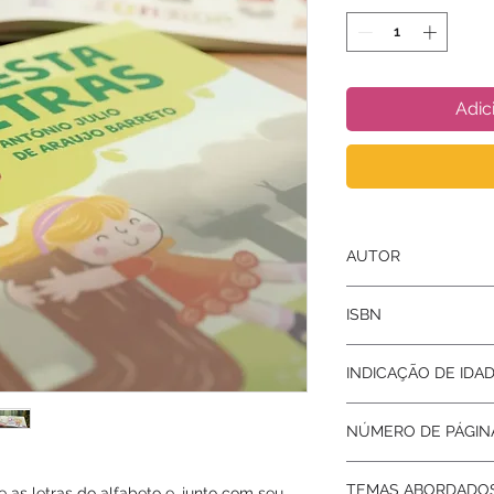
Adic
AUTOR
Antônio Júlio De Ara
ISBN
9786599180378
INDICAÇÃO DE IDA
3 a 9 anos
NÚMERO DE PÁGIN
24
TEMAS ABORDADO
 as letras do alfabeto e, junto com seu