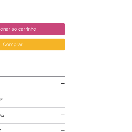
ionar ao carrinho
Comprar
ujo Barreto
DE
AS
S