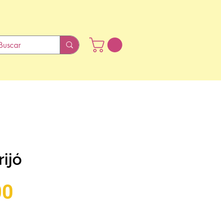
rijó
Preço
00