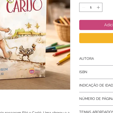
Adic
AUTORA
Marismar Borém
ISBN
9788594432155
INDICAÇÃO DE IDA
6 a 12 anos
NÚMERO DE PÁGIN
28
TEMAS ABORDADO
aio nasceram Filó e Carijó. Uma chorou e a