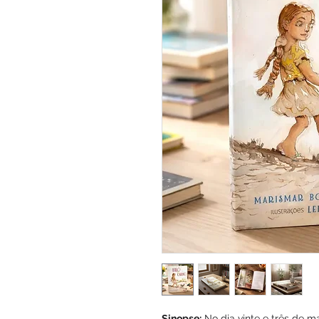
Sinopse:
No dia vinte e três de m